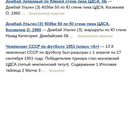
Домбай Западный по Южной стене пика ЦДСА, 5Б
—
Домбай Ульген (З) 4036м 5б по Ю стене пика ЦДСА, Космачев
О, 1960 …
Энциклопедия туриста
Домбай-Ульген (З) 4036м 5б по Ю стене пика ЦДСА,
Космачев О, 1960
— Домбай Ульген (З), маршруты по Ю стене
Назад Категория: Домбайские 5Б …
Энциклопедия туриста
Чемпионат СССР по футболу 1951 (класс «А»)
— 13 й
чемпионат СССР по футболу был разыгран с 1 апреля по 27
сентября 1951 года. Победителем турнира стал московский
ЦДСА (пятый чемпионский титул). Содержание 1 Итоговая
таблица 2 Матчи 3 …
Википедия